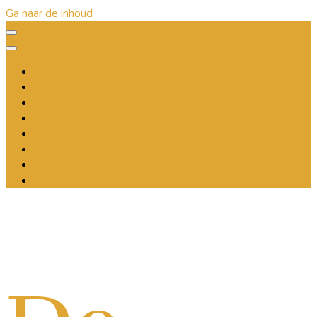
Ga naar de inhoud
Home
Wonen & tuin
Klussen & verbouwen
Beauty & mode
Elektronica & telecom
Hobby & vrije tijd
Overig
Register