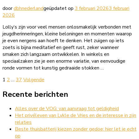
door
dbhnederland
geüpdatet op
3 februari 2026
3 februari
2026
Lolly’s zijn voor veel mensen onlosmakelijk verbonden met
jeugdherinneringen, kleine beloningen en momenten waarop
je even nergens aan hoeft te denken. Het zuigen op iets
zoets is bijna meditatief en geeft rust, zeker wanneer
smaken zich langzaam ontwikkelen. In winkels en
speciaalzaken zie je een enorme variatie, van eenvoudige
ronde vormen tot kunstig gedraaide stokken …
Berichten
Pagina
Pagina
Pagina
1
2
…
37
Volgende
navigatie
Recente berichten
Alles over de VOG: van aanvraag tot geldigheid
Het privéleven van Lykle de Vries en de interesse in zijn
relaties
Beste thuisbatterij kiezen zonder gedoe: hier let je echt
op