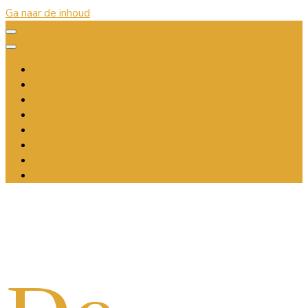
Ga naar de inhoud
Home
Wonen & tuin
Klussen & verbouwen
Beauty & mode
Elektronica & telecom
Hobby & vrije tijd
Overig
Register